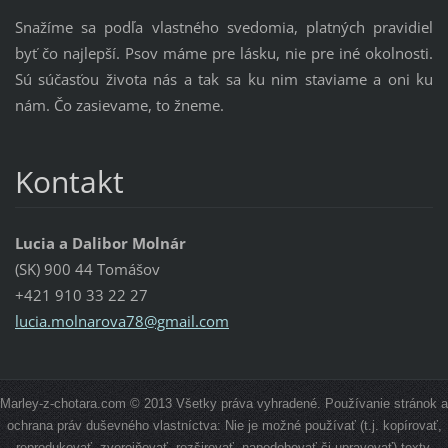
Snažíme sa podľa vlastného svedomia, platných pravidiel
byť čo najlepší. Psov máme pre lásku, nie pre iné okolnosti.
Sú súčasťou života nás a tak sa ku nim staviame a oni ku
nám. Čo zasievame, to žneme.
Kontakt
Lucia a Dalibor Molnár
(SK) 900 44 Tomášov
+421 910 33 22 27
lucia.mo
lnarova7
8@gmail.
com
Marley-z-chotara.com © 2013 Všetky práva vyhradené. Používanie stránok a
ochrana práv duševného vlastníctva: Nie je možné používať (t.j. kopírovať,
reprodukovať, zverejňovať, rozširovať, napodobovať či upravovať) texty,