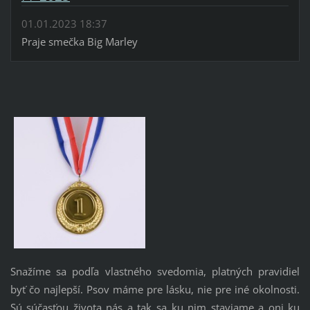
01.01.2023 18:37
Praje smečka Big Marley
Snažíme sa podľa vlastného svedomia, platných pravidiel
byť čo najlepší. Psov máme pre lásku, nie pre iné okolnosti.
Sú súčasťou života nás a tak sa ku nim staviame a oni ku