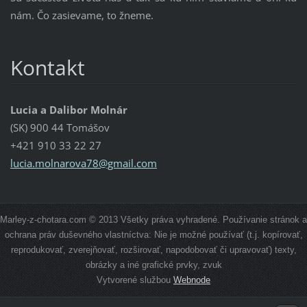
nám. Čo zasievame, to žneme.
Kontakt
Lucia a Dalibor Molnár
(SK) 900 44 Tomášov
+421 910 33 22 27
lucia.mo
lnarova7
8@gmail.
com
Marley-z-chotara.com © 2013 Všetky práva vyhradené. Používanie stránok a
ochrana práv duševného vlastníctva: Nie je možné používať (t.j. kopírovať,
reprodukovať, zverejňovať, rozširovať, napodobovať či upravovať) texty,
obrázky a iné grafické prvky, zvuk
Vytvorené službou
Webnode