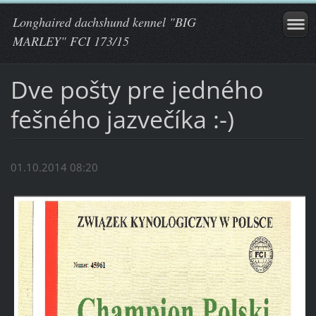
Longhaired dachshund kennel "BIG
MARLEY" FCI 173/15
Dve pošty pre jedného
fešného jazvečíka :-)
01.10.2014 08:20