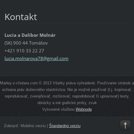
Kontakt
Lucia a Dalibor Molnár
(SK) 900 44 Tomášov
+421 910 33 22 27
lucia.mo
lnarova7
8@gmail.
com
Marley-z-chotara.com © 2013 Všetky práva vyhradené. Používanie stránok a
ochrana práv duševného vlastníctva: Nie je možné používať (t.j. kopírovať,
reprodukovať, zverejňovať, rozširovať, napodobovať či upravovať) texty,
obrázky a iné grafické prvky, zvuk
Vytvorené službou
Webnode
Zobraziť:
Mobilnú verziu
|
Štandardnú verziu