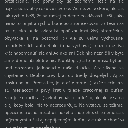
prestieranie, tak pomaličky sa začíname tešiť na tie
najkrajšie sviatky roku vo štvorke. Vieme, že je skoro, ale čas
tak rýchlo beží, že sa radšej budeme po dávkach tešiť, ako
naraz to prijať a rýchlo bude po stromčekovaní :-) Teším sa
na to, ako bude zvieratká opäť zaujímať živý stromček v
obývačke aj na poschodí :-) Ale sú veľmi vychované,
respektíve- ich ani nebolo treba vychovať, možno raz-dva
krát napomenúť, ale ani Adinko ani Debinka nezničili v byte
ani v dome absolútne nič. Klopklop :-) a to nemusia byť ani
pod dozorom. Jednoducho naše zlatíčka. Cez víkend sa
chystáme s Debbie prvý krát do triedy dospelých. Aj sa
trošku bojím. Predsa len, je to ešte mrně :-) takže slečinka v
15 mesiacoch a prvý krát v triede pracovnej si dúfam
zabojuje o cacib-a :-) veľmi by nás to potešilo, ale nie je sama
a aj keby bola, nič to nepredurčuje. Na výstavu sa tešíme,
upečieme trochu niečoho sladkého chutného, stretneme sa s
príjemnými a žiaľ aj neprijemnými ľuďmi, ale tak to chodí :-)
už naštastie vieme selektovať.