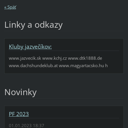
« Späť
Linky a odkazy
Kluby jazvečíkov:
www.jazvecik.sk www.kchj.cz www.dtk1888.de
www.dachshundeklub.at www.magyartacsko.hu h
Novinky
PF 2023
01.01.2023 18:37