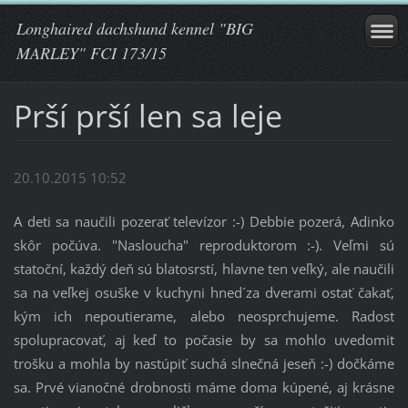
Longhaired dachshund kennel "BIG
MARLEY" FCI 173/15
Prší prší len sa leje
20.10.2015 10:52
A deti sa naučili pozerať televízor :-) Debbie pozerá, Adinko
skôr počúva. "Nasloucha" reproduktorom :-). Veľmi sú
statoční, každý deň sú blatosrstí, hlavne ten veľký, ale naučili
sa na veľkej osuške v kuchyni hned´za dverami ostať čakať,
kým ich nepoutierame, alebo neosprchujeme. Radosť
spolupracovať, aj keď to počasie by sa mohlo uvedomiť
trošku a mohla by nastúpiť suchá slnečná jeseň :-) dočkáme
sa. Prvé vianočné drobnosti máme doma kúpené, aj krásne