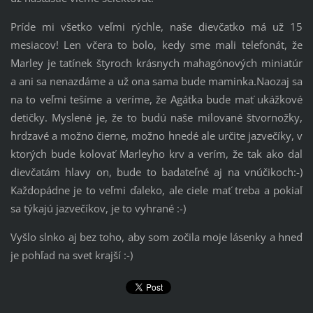
Príde mi všetko veľmi rýchle, naše dievčatko má už 15
mesiacov! Len včera to bolo, kedy sme mali telefonát, že
Marley je tatínek štyroch krásnych mahagónových miniatúr
a ani sa nenazdáme a už ona sama bude maminka.Naozaj sa
na to veľmi tešíme a veríme, že Agátka bude mať ukážkové
detičky. Myslené je, že to budú naše milované štvornožky,
hrdzavé a možno čierne, možno hnedé ale určite jazvečíky, v
ktorých bude kolovať Marleyho krv a verím, že tak ako dal
dievčatám hlavy on, bude to badateľné aj na vnúčikoch:-)
Každopádne je to veľmi ďaleko, ale ciele mať treba a pokiaľ
sa týkajú jazvečíkov, je to vyhrané :-)
Vyšlo slnko aj bez toho, aby som zočila moje lásenky a hneď
je pohľad na svet krajší :-)