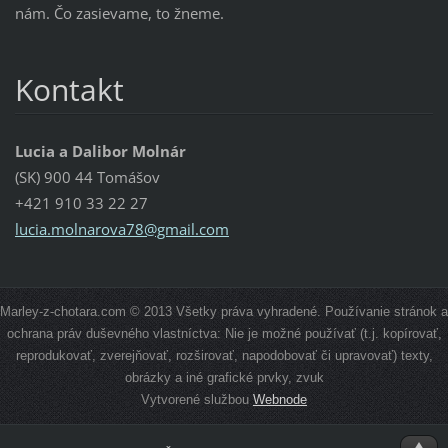
nám. Čo zasievame, to žneme.
Kontakt
Lucia a Dalibor Molnár
(SK) 900 44 Tomášov
+421 910 33 22 27
lucia.mo
lnarova7
8@gmail.
com
Marley-z-chotara.com © 2013 Všetky práva vyhradené. Používanie stránok a
ochrana práv duševného vlastníctva: Nie je možné používať (t.j. kopírovať,
reprodukovať, zverejňovať, rozširovať, napodobovať či upravovať) texty,
obrázky a iné grafické prvky, zvuk
Vytvorené službou
Webnode