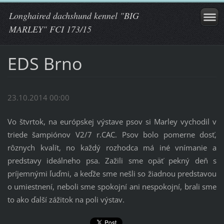
Longhaired dachshund kennel "BIG
MARLEY" FCI 173/15
EDS Brno
23.10.2014 00:00
Vo štvrtok, na európskej výstave psov si Marley vychodil v
triede šampiónov V2/7 r.CAC. Psov bolo pomerne dosť,
rôznych kvalít, no každý rozhodca má iné vnímanie a
predstavy ideálneho psa. Zažili sme opäť pekný deň s
príjemnými ľuďmi, a keďže sme nešli so žiadnou predstavou
o umiestnení, neboli sme spokojní ani nespokojní, brali sme
to ako ďalší zážitok na poli výstav.