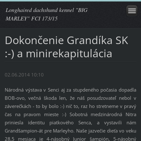
Longhaired dachshund kennel "BIG
MARLEY" FCI 173/15
Dokončenie Grandíka SK
:-) a minirekapitulácia
02.06.2014 10:10
Národná výstava v Senci aj za stupdeného počasia dopadla
BOB-ovo, večná škoda len, že náš posudzovateľ nebol v
záverečkách - to by bolo :-) nič to, raz ho stretneme v pravý
čas na pravom mieste :-) Sobotná medzinárodná Nitra
priniesla identitu piatkového Senca, a vystavili nám
Grandšampion-át pre Marleyho. Naše jazvečie dieťa vo veku
28,5 mesiaca je 4-násobný Junior šampión, 5-násobný