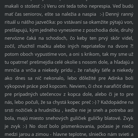
makali o stošesť :-) Veru oni teda toho neprespia. Veď budú
mať čas seniorov, ešte sa naležia a naspia :-) Denný ranný
rituál u nášho jazvečíka: po vstávaní sa okamžite pýtajú von,
prešľapujú, kým jedného vynesieme z poschodia dole, druhý
nervózne čaká na schodoch, čo keby ten prvý skôr videl,
zočil, zňuchtil mačku alebo iných nepriateľov na dvore ?!
potom oboch vypustíme von, a oni s krikom, tak my sme už
tu opatrne! prešmejdia celé okolie s nosom dole, a hľadajú a
mrnčia a vrčia a niekedy prídu , že raňajky šéfe a niekedy
ako dnes sa nič nekonalo, lebo dôležité pre Adinka boli
výkopové práce pod kopcom. Neviem, či chce narafičiť dieru
pre prípadných utečencov z kopca dole, alebo či je to pre
nás, lebo počuli, že sa chystá kopec preč :-) ? Každopádne na
srsti nožičiek a hrudníčku , keďže nie je sneh a potreba asi
bola, majú miesto snehových guličiek guličky blatové. Zvyk
je zvyk :-) No dosť bolo písmenkovania, počasie je niečo
medzi jarou a zimou - hlavne teplotne, slniečko nám svieti a