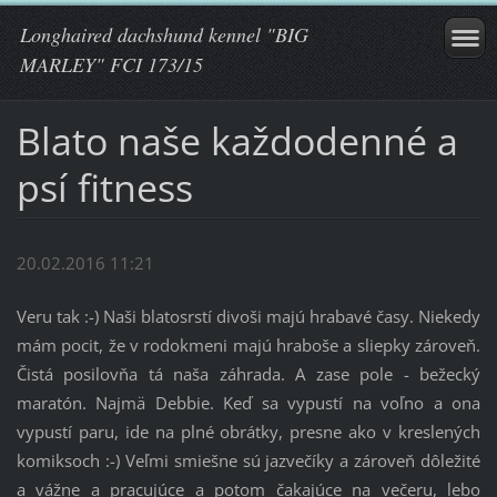
Longhaired dachshund kennel "BIG
MARLEY" FCI 173/15
Blato naše každodenné a
psí fitness
20.02.2016 11:21
Veru tak :-) Naši blatosrstí divoši majú hrabavé časy. Niekedy
mám pocit, že v rodokmeni majú hraboše a sliepky zároveň.
Čistá posilovňa tá naša záhrada. A zase pole - bežecký
maratón. Najmä Debbie. Keď sa vypustí na voľno a ona
vypustí paru, ide na plné obrátky, presne ako v kreslených
komiksoch :-) Veľmi smiešne sú jazvečíky a zároveň dôležité
a vážne a pracujúce a potom čakajúce na večeru, lebo