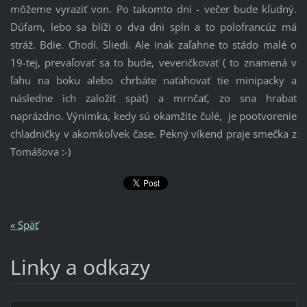
môžeme vyraziť von. Po takomto dni - večer bude kľudný.
Dúfam, lebo sa blíži o dva dni spln a to polofrancúz má
stráž. Bdie. Chodí. Sliedi. Ale inak zaľahne to stádo malé o
19-tej, prevaľovať sa to bude, veveričkovať ( to znamená v
ľahu na boku alebo chrbáte naťahovať tie minipacky a
následne ich založiť späť) a mrnčať, zo sna hrabať
naprázdno. Výnimka, kedy sú okamžite čulé, je pootvorenie
chladničky v akomkoľvek čase. Pekný víkend praje smečka z
Tomášova :-)
« Späť
Linky a odkazy