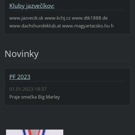
Kluby jazvečíkov:
www.jazvecik.sk www.kchj.cz www.dtk1888.de
www.dachshundeklub.at www.magyartacsko.hu h
Novinky
PF 2023
01.01.2023 18:37
Praje smečka Big Marley